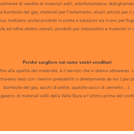
almente di vendita di materiali edili; antinfortunistica; abbigliamen
e bombole del gas; materiali per l'isolamento; alcuni articoli per il 
a; trattiamo anche prodotti in pietra e tubazioni sia in pvc per fog
tufe ed infine elettro utensili, prodotti per imbianchini e materiali in
Perché scegliere noi come vostri venditori
oltre alla qualità del materiale, è il servizio che vi diamo attraverso 
attraverso terzi con i termini prestabiliti o direttamente da noi ( per
bombole del gas, sacchi di pellet, qualche sacco di cemento....).​​
azzino di materiali edili della Valle Stura e l'ultimo prima del confi