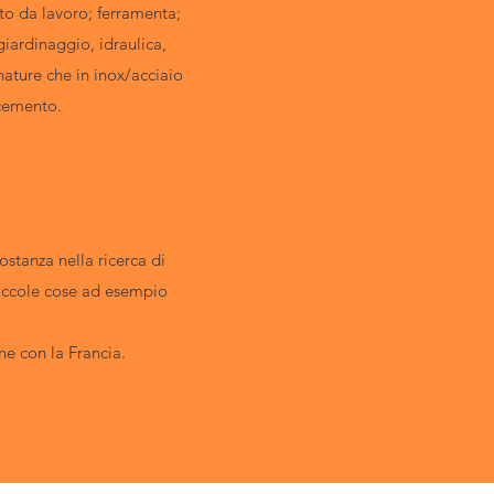
to da lavoro; ferramenta;
giardinaggio, idraulica,
nature che in inox/acciaio
 cemento.
costanza nella ricerca di
 piccole cose ad esempio
ne con la Francia.