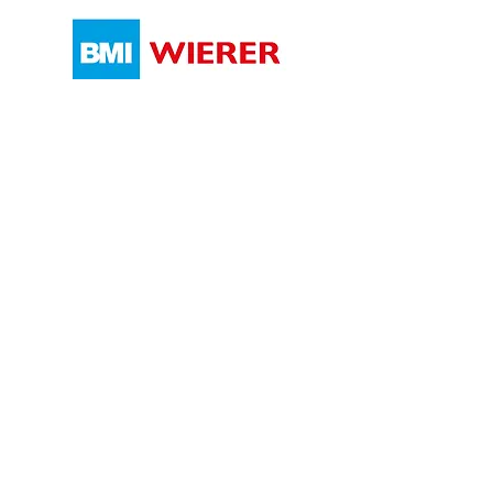
©2024 by Dutto Luca di Dutto Cristina Teresa Materiali
Edili Demonte. Creato con Wix.com
Dutto Luca di Dutto Cristina Teresa
residenza e luogo Cons. Doc. Fiscali:
Via S. Giovanni,
17 - 12014
- Demonte - CN
Tel. e Fax
0171 95178
/
+39 335 5390646
P. IVA
02853610042
- COD. FISC.: DTTCST73B64D205Z
E-MAIL:
duttoluca@multiwire.net
Informativa sulla Privacy
duttoluca@multiwire.net